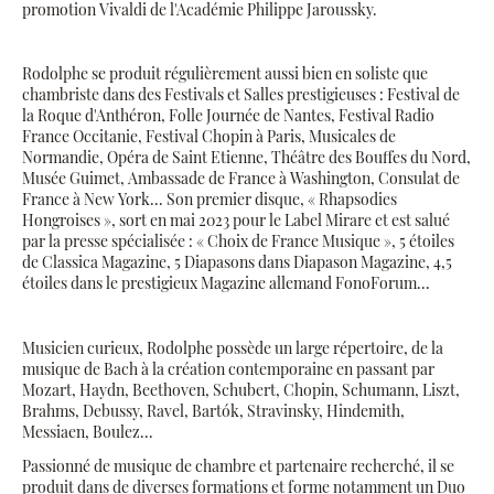
promotion Vivaldi de l'Académie Philippe Jaroussky.
Rodolphe se produit régulièrement aussi bien en soliste que
chambriste dans des Festivals et Salles prestigieuses : Festival de
la Roque d'Anthéron, Folle Journée de Nantes, Festival Radio
France Occitanie, Festival Chopin à Paris, Musicales de
Normandie, Opéra de Saint Etienne, Théâtre des Bouffes du Nord,
Musée Guimet, Ambassade de France à Washington, Consulat de
France à New York... Son premier disque, « Rhapsodies
Hongroises », sort en mai 2023 pour le Label Mirare et est salué
par la presse spécialisée : « Choix de France Musique », 5 étoiles
de Classica Magazine, 5 Diapasons dans Diapason Magazine, 4,5
étoiles dans le prestigieux Magazine allemand FonoForum...
Musicien curieux, Rodolphe possède un large répertoire, de la
musique de Bach à la création contemporaine en passant par
Mozart, Haydn, Beethoven, Schubert, Chopin, Schumann, Liszt,
Brahms, Debussy, Ravel, Bartók, Stravinsky, Hindemith,
Messiaen, Boulez...
Passionné de musique de chambre et partenaire recherché, il se
produit dans de diverses formations et forme notamment un Duo