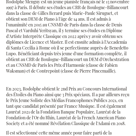
Rodolphe Menguy est un jeune pianiste français né le 13 novembre
1997 à Paris. Il débute ses études au CRR de Boulogne-Billancourt
dans la classe de Gilles Berard puis Marie-Paule Siruguet, et
obtient son DEM de Piano à l'âge de 14 ans. Il est admis à
l'unanimité en 2015 au CNSMD de Paris dans la classe de Denis
Pascal et Varduhi Yeritsyan, il y termine ses études en Diplôme
d'Artiste Interprète Classique en 2022 après y avoir obtenu ses
diplômes de Licence et Master. Il est ensuite admis à l'Accademia
di Santa Cecilia à Rome où il se perfectionne auprès de Benedetto
Lupo. Bénéficiant depuis très jeune d'une formation complète, il
obtient au CRR de Boulogne-Billancourt un DEM d'Orchestration
et au CNSMD de Paris les Prix d'Harmonie (classe de Fabien
Waksman) et de Contrepoint (classe de Pierre Pincemaille).
En 2023, Rodolphe obtient le 2nd Prix au Concours International
des Étoiles du Piano ainsi que 3 Prix spéciaux. Il a par ailleurs reçu
le Prix Jeune Soliste des Médias Francophones Publics 2021, en
tant que candidat présenté par France Musique. Il est également
Lauréat 2021 de la Fondation Banque Populaire, Lauréat de la
Fondation de l'Or du Rhin, Lauréat de la French American Piano
Society et a été nommé Révélation Classique de l'Adami en 2018.
Il est sélectionné cette même année pour faire parti de la