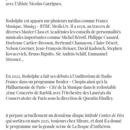
avec l'Altiste Nicolas Garrigues.
Rodolphe est apparu sur plusieurs médias comme France
Musique, Musiq3 – RTBF, Medici.tv. Il a reçu, au travers de
diverses Master Class et Académies les conseils de personnalités
musicales importantes comme Michel Béroff, Philippe Cassard,
Hortense Cartier-Bresson, Bertrand Chamayou, Claire Désert,
Nelson Goerner, Jean-François Heisser, David Kadouch, Stephen
Kovacevich, Bruno Rigutto, Sir András Schiff, Emmanuel
Strosser...
En 2022, Rodolphe a fait ses débuts à l'Auditorium de Radio
France dans un programme Boulez - Chopin ainsi qu'à la
Philharmonie de Paris – Cité de la Musique dans le redoutable
2ème Concerto de Bartók avec l'Orchestre des Lauréats du
Conservatoire de Paris sous la direction de Quentin Hindley.
prépare actuellement un deuxième disque intitulé
Contes de Fées
Il
qui sortira en mars 2025, toujours chez Mirare, et dont il a donné
le programme sur la grande scène de La Roque d’Anthéron.