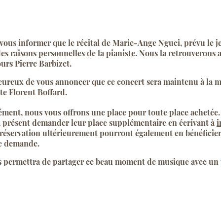
s informer que le récital de Marie-Ange Nguci, prévu le jeud
des raisons personnelles de la pianiste. Nous la retrouveron
urs Pierre Barbizet.
reux de vous annoncer que ce concert sera maintenu à la m
ste Florent Boffard.
ément, nous vous offrons une place pour toute place achetée
à présent demander leur place supplémentaire en écrivant à
i
réservation ultérieurement pourront également en bénéficier,
me demande.
s permettra de partager ce beau moment de musique avec un