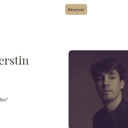
Réserver
erstin
bre"