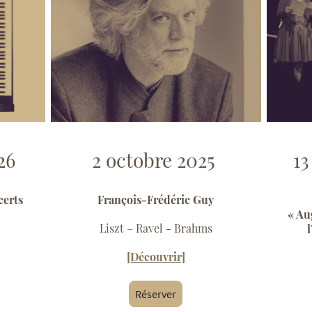
26
2 octobre 2025
1
certs
François-Frédéric Guy
« Au
Liszt – Ravel - Brahms
[Découvrir]
Réserver