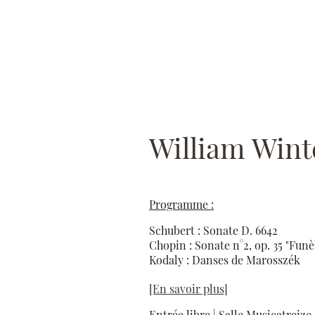
William Wint
Programme :
Schubert : Sonate D. 6642
Chopin : Sonate n°2, op. 35 "Funè
Kodaly : Danses de Marosszék
[En savoir plus]
Entrée libre | Salle Musicatreize