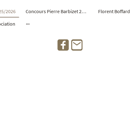
25/2026
Concours Pierre Barbizet 2026
Florent Boffard
ociation
seillaise des Amis de C
lus grands pianistes, découvrir les