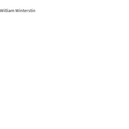
William Winterstin
hopin
 talents de demain