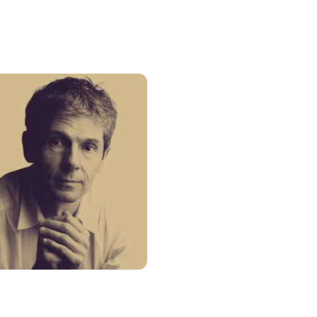
Récital de F
Boffard
1ère Partie
Brahms : Klavierstücke, opus 
Liszt : Les Jeux d'eaux à la Vill
Debussy : L'Isle joyeuse
2ème Partie
Chopin : Barcarolle
Ravel : Miroirs (Noctuelles – 
l'océan)
Debussy : Estampes
[En savoir plus]
Salle Musicatreize