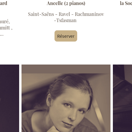
pard
Ancelle (2 pianos)
la So
Saint-Saëns - Ravel - Rachmaninov
-Tsfasman
auré,
mitt ,
o…
Réserver