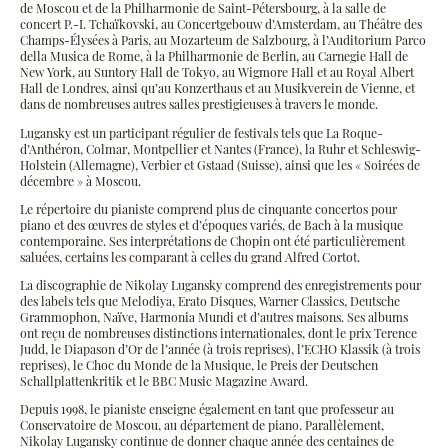
de Moscou et de la Philharmonie de Saint-Pétersbourg, à la salle de
concert P.-I. Tchaïkovski, au Concertgebouw d’Amsterdam, au Théâtre des
Champs-Élysées à Paris, au Mozarteum de Salzbourg, à l’Auditorium Parco
della Musica de Rome, à la Philharmonie de Berlin, au Carnegie Hall de
New York, au Suntory Hall de Tokyo, au Wigmore Hall et au Royal Albert
Hall de Londres, ainsi qu’au Konzerthaus et au Musikverein de Vienne, et
dans de nombreuses autres salles prestigieuses à travers le monde.
Lugansky est un participant régulier de festivals tels que La Roque-
d’Anthéron, Colmar, Montpellier et Nantes (France), la Ruhr et Schleswig-
Holstein (Allemagne), Verbier et Gstaad (Suisse), ainsi que les « Soirées de
décembre » à Moscou.
Le répertoire du pianiste comprend plus de cinquante concertos pour
piano et des œuvres de styles et d’époques variés, de Bach à la musique
contemporaine. Ses interprétations de Chopin ont été particulièrement
saluées, certains les comparant à celles du grand Alfred Cortot.
La discographie de Nikolay Lugansky comprend des enregistrements pour
des labels tels que Melodiya, Erato Disques, Warner Classics, Deutsche
Grammophon, Naïve, Harmonia Mundi et d’autres maisons. Ses albums
ont reçu de nombreuses distinctions internationales, dont le prix Terence
Judd, le Diapason d’Or de l’année (à trois reprises), l’ECHO Klassik (à trois
reprises), le Choc du Monde de la Musique, le Preis der Deutschen
Schallplattenkritik et le BBC Music Magazine Award.
Depuis 1998, le pianiste enseigne également en tant que professeur au
Conservatoire de Moscou, au département de piano. Parallèlement,
Nikolay Lugansky continue de donner chaque année des centaines de