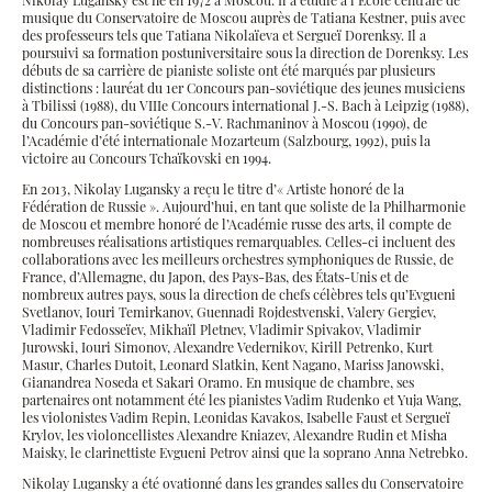
musique du Conservatoire de Moscou auprès de Tatiana Kestner, puis avec
des professeurs tels que Tatiana Nikolaïeva et Sergueï Dorenksy. Il a
poursuivi sa formation postuniversitaire sous la direction de Dorenksy. Les
débuts de sa carrière de pianiste soliste ont été marqués par plusieurs
distinctions : lauréat du 1er Concours pan-soviétique des jeunes musiciens
à Tbilissi (1988), du VIIIe Concours international J.-S. Bach à Leipzig (1988),
du Concours pan-soviétique S.-V. Rachmaninov à Moscou (1990), de
l’Académie d’été internationale Mozarteum (Salzbourg, 1992), puis la
victoire au Concours Tchaïkovski en 1994.
En 2013, Nikolay Lugansky a reçu le titre d’« Artiste honoré de la
Fédération de Russie ». Aujourd’hui, en tant que soliste de la Philharmonie
de Moscou et membre honoré de l’Académie russe des arts, il compte de
nombreuses réalisations artistiques remarquables. Celles-ci incluent des
collaborations avec les meilleurs orchestres symphoniques de Russie, de
France, d’Allemagne, du Japon, des Pays-Bas, des États-Unis et de
nombreux autres pays, sous la direction de chefs célèbres tels qu’Evgueni
Svetlanov, Iouri Temirkanov, Guennadi Rojdestvenski, Valery Gergiev,
Vladimir Fedosseïev, Mikhaïl Pletnev, Vladimir Spivakov, Vladimir
Jurowski, Iouri Simonov, Alexandre Vedernikov, Kirill Petrenko, Kurt
Masur, Charles Dutoit, Leonard Slatkin, Kent Nagano, Mariss Janowski,
Gianandrea Noseda et Sakari Oramo. En musique de chambre, ses
partenaires ont notamment été les pianistes Vadim Rudenko et Yuja Wang,
les violonistes Vadim Repin, Leonidas Kavakos, Isabelle Faust et Sergueï
Krylov, les violoncellistes Alexandre Kniazev, Alexandre Rudin et Misha
Maisky, le clarinettiste Evgueni Petrov ainsi que la soprano Anna Netrebko.
Nikolay Lugansky a été ovationné dans les grandes salles du Conservatoire