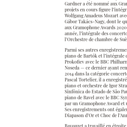
Gardner a été nommé aux Gra
projets en cours figure l’inté
Wolfgang Amadeus Mozart avec
Gábor Takács-Nagy, dont le q
aux Gramophone Awards 2020.
année, l’intégrale des concert
l’Orchestre de chambre de Suè
Parmi ses autres enregistreme
piano de Bartók et l’intégrale
Prokofiev avec le BBC Philha
Noseda — ce dernier ayant r
2014 dans la catégorie concert
Pascal Tortelier, il a enregist
piano et orchestre de Igor Str
Sinfônica do Estado de São Pau
piano de Ravel avec le BBC S
par un Gramophone Award et 
Ses enregistrements ont égale
Diapason d’Or et Choc de l’An
Bavouzet a travaillé en étroite