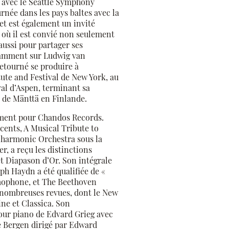
 avec le Seattle Symphony
rnée dans les pays baltes avec la
t est également un invité
, où il est convié non seulement
aussi pour partager ses
otamment sur Ludwig van
 retourné se produire à
tute and Festival de New York, au
ival d’Aspen, terminant sa
e de Mänttä en Finlande.
ement pour Chandos Records.
cents, A Musical Tribute to
lharmonic Orchestra sous la
er, a reçu les distinctions
 Diapason d’Or. Son intégrale
ph Haydn a été qualifiée de «
mophone, et The Beethoven
 nombreuses revues, dont le New
ne et Classica. Son
our piano de Edvard Grieg avec
e Bergen dirigé par Edward