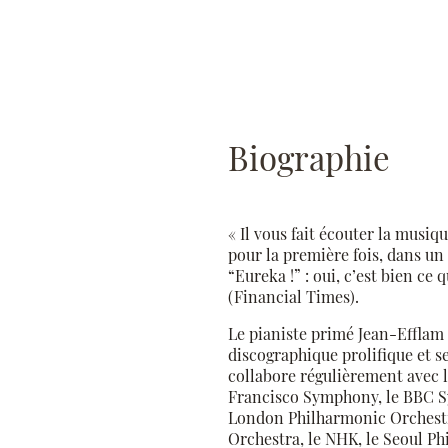
Biographie
« Il vous fait écouter la musi
pour la première fois, dans un
“Eureka !” : oui, c’est bien ce 
(Financial Times).
Le pianiste primé Jean-Efflam
discographique prolifique et se
collabore régulièrement avec l
Francisco Symphony, le BBC S
London Philharmonic Orchestra
Orchestra, le NHK, le Seoul P