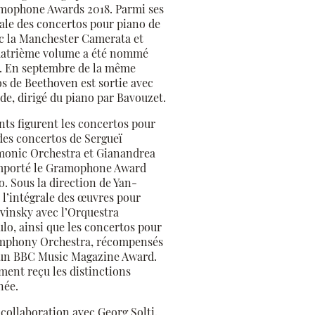
mophone Awards 2018. Parmi ses
grale des concertos pour piano de
 la Manchester Camerata et
uatrième volume a été nommé
 En septembre de la même
os de Beethoven est sortie avec
de, dirigé du piano par Bavouzet.
nts figurent les concertos pour
 des concertos de Sergueï
rmonic Orchestra et Gianandrea
emporté le Gramophone Award
o. Sous la direction de Yan-
ré l’intégrale des œuvres pour
avinsky avec l’Orquestra
lo, ainsi que les concertos pour
ymphony Orchestra, récompensés
un BBC Music Magazine Award.
ment reçu les distinctions
née.
 collaboration avec Georg Solti,