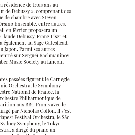
sa résidence de trois ans au
our de Debussy », comprenant des
que de chambre avec Steven
’Orsino Ensemble, entre autres.
ll en février proposera un
Claude Debussy, Franz Liszt et
ra également au Sage Gateshead,
u Japon. Parmi ses autres
 centré sur Sergueï Rachmaninov
ber Music Society au Lincoln
tes passées figurent le Carnegie
onic Orchestra, le Symphony
stre National de France, la
Orchestre Philharmonique de
arition aux BBC Proms avec le
igé par Nicholas Collon. Il s’est
apest Festival Orchestra, le São
 Sydney Symphony, le Tokyo
tra, a dirigé du piano un