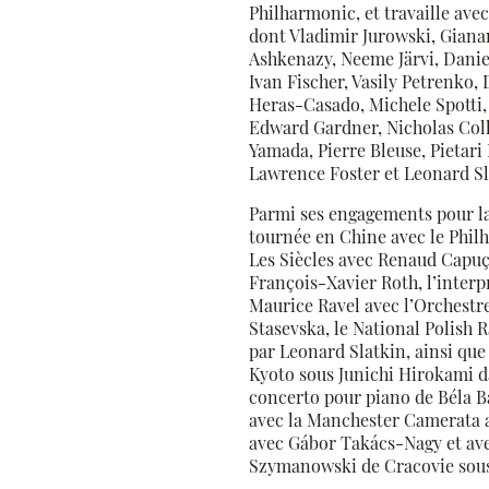
Philharmonic, et travaille av
dont Vladimir Jurowski, Giana
Ashkenazy, Neeme Järvi, Daniel
Ivan Fischer, Vasily Petrenko
Heras-Casado, Michele Spotti,
Edward Gardner, Nicholas Col
Yamada, Pierre Bleuse, Pietari
Lawrence Foster et Leonard Sla
Parmi ses engagements pour la
tournée en Chine avec le Phil
Les Siècles avec Renaud Capuç
François-Xavier Roth, l’interp
Maurice Ravel avec l’Orchestr
Stasevska, le National Polish
par Leonard Slatkin, ainsi qu
Kyoto sous Junichi Hirokami d
concerto pour piano de Béla Ba
avec la Manchester Camerata 
avec Gábor Takács-Nagy et ave
Szymanowski de Cracovie sous 