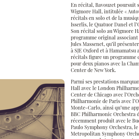
En récital, Bavouzet poursuit 
Wigmore Hall, intitulée « Aut
récitals en solo et de la musi
Isserlis, le Quatuor Danel et l
Son récital solo au Wigmore Ha
programme original associant 
Jules Massenet, qu’il présente
à SJE Oxford et à Hamamatsu a
récitals figure un programme
pour deux pianos avec la Cham
Center de New York.
Parmi ses prestations marquan
Hall avec le London Philharm
Center de Chicago avec l’Orche
Philharmonie de Paris avec l’
Monte-Carlo, ainsi qu’une app
BBC Philharmonic Orchestra dir
récemment produit avec le Bud
Paulo Symphony Orchestra, le
Metropolitan Symphony Orches