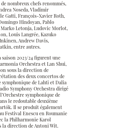
ec de nombreux chefs renommés,
ndrea Noseda, Vladimir
e Gatti, François-Xavier Roth,
, Domingo Hindoyan, Pablo
 Marko Letonja, Ludovic Morlot,
lon, Louis Langrée, Kazuko
 Inkinen, Andrew Davis,
tkin, entre autres.
 saison 2023/24 figurent une
harmonia Orchestra et Lan Shui,
on sous la direction de
rétation des deux concertos de
e symphonique de Lahti et Dalia
 Radio Symphony Orchestra dirigé
e l’Orchestre symphonique de
ans le redoutable deuxième
rtók. Il se produit également
au Festival Enescu en Roumanie
c la Philharmonie Karol
la direction de Antoni Wit.