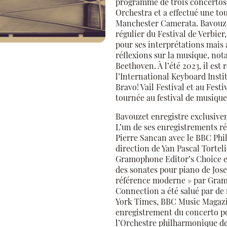
programme de trois concertos
Orchestra et a effectué une tou
Manchester Camerata. Bavouze
régulier du Festival de Verbier
pour ses interprétations mais 
réflexions sur la musique, n
Beethoven. À l’été 2023, il est
l’International Keyboard Insti
Bravo! Vail Festival et au Fest
tournée au festival de musiqu
Bavouzet enregistre exclusiv
L’un de ses enregistrements ré
Pierre Sancan avec le BBC Phi
direction de Yan Pascal Torteli
Gramophone Editor’s Choice et
des sonates pour piano de Jose
référence moderne » par Gra
Connection a été salué par de
York Times, BBC Music Magazi
enregistrement du concerto p
l’Orchestre philharmonique d